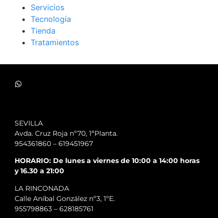
Servicios
Tecnología
Tienda
Tratamientos
SEVILLA
Avda. Cruz Roja nº70, 1ªPlanta.
954361860
–
619451967
HORARIO: De lunes a viernes de 10:00 a 14:00 horas
y 16.30 a 21:00
LA RINCONADA
Calle Aníbal González nº3, 1ºE.
955798863
–
628185761