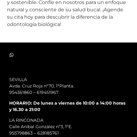
y sostenible. Confíe en nosotros para un enfoque
natural y consciente de su salud bucal. ¡Agende
su cita hoy para descubrir la diferencia de la
odontología biológica!
SEVILLA
Avda. Cruz Roja nº70, 1ªPlanta.
954361860
–
619451967
HORARIO: De lunes a viernes de 10:00 a 14:00 horas
y 16.30 a 21:00
LA RINCONADA
Calle Aníbal González nº3, 1ºE.
955798863
–
628185761