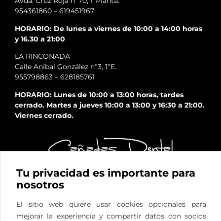
Avda. Cruz Roja nº70, 1ªPlanta.
954361860
–
619451967
HORARIO: De lunes a viernes de 10:00 a 14:00 horas
y 16.30 a 21:00
LA RINCONADA
Calle Aníbal González nº3, 1ºE.
955798863
–
628185761
HORARIO: Lunes de 10:00 a 13:00 horas, tardes
cerrado. Martes a jueves 10:00 a 13:00 y 16:30 a 21:00.
Viernes cerrado.
Tu privacidad es importante para
nosotros
El sitio web quiere usar cookies opcionales para
mejorar la experiencia y compartir datos con socios